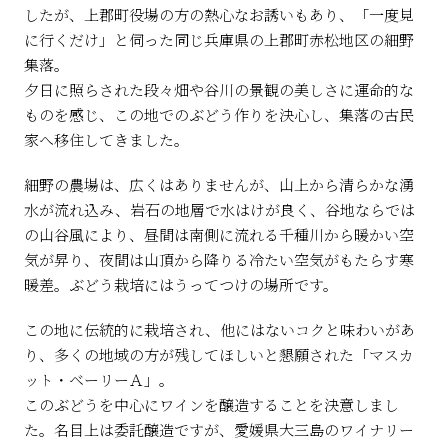
したが、上郡町役場の方の熱心なお誘いもあり、「一度見
に行くだけ」と伺った同じ兵庫県の上郡町赤松地区の細野
集落。
夕日に照らされた段々畑や谷川の景観の美しさに運命的な
ものを感じ、この地でのぶどう作りを決心し、集落の古民
家へ移住してきました。
細野の農場は、広くはありませんが、山上から清らかな湧
水が流れ込み、岩石の地層で水はけが良く、谷地ならでは
の山谷風により、昼間は南側に流れる千種川から暖かい空
気が昇り、夜間は山頂から降りる冷たい空気がもたらす寒
暖差。ぶどう栽培にはうってつけの場所です。
この地に伝統的に栽培され、他にはないコクと味わいがあ
り、多くの地域の方が残してほしいと懇願された「マスカ
ット・ベーリーＡ」。
このぶどうを中心にワインを醸造することを決意しまし
た。名目上は委託醸造ですが、愛媛県大三島のワイナリー