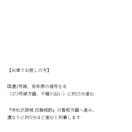
【お車でお越しの方】
国道2号線、有年原の信号を北
（373号線方面、千種川沿い）に約15分進む
『赤松氏居城 白旗城跡』の看板方面へ進み、
道なりに約5分ほど進むと到着します